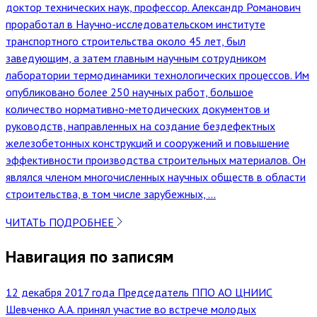
доктор технических наук, профессор. Александр Романович
проработал в Научно-исследовательском институте
транспортного строительства около 45 лет, был
заведующим, а затем главным научным сотрудником
лаборатории термодинамики технологических процессов. Им
опубликовано более 250 научных работ, большое
количество нормативно-методических документов и
руководств, направленных на создание бездефектных
железобетонных конструкций и сооружений и повышение
эффективности производства строительных материалов. Он
являлся членом многочисленных научных обществ в области
строительства, в том числе зарубежных, ...
ЧИТАТЬ ПОДРОБНЕЕ
Навигация по записям
12 декабря 2017 года Председатель ППО АО ЦНИИС
Шевченко А.А. принял участие во встрече молодых