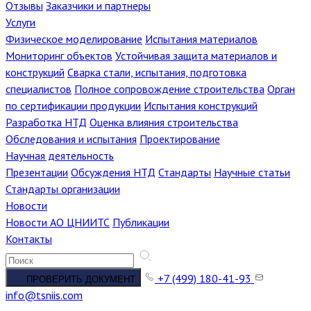
Отзывы
Заказчики и партнеры
Услуги
Физическое моделирование
Испытания материалов
Мониторинг объектов
Устойчивая защита материалов и
конструкций
Сварка стали, испытания, подготовка
специалистов
Полное сопровождение строительства
Орган
по сертификации продукции
Испытания конструкций
Разработка НТД
Оценка влияния строительства
Обследования и испытания
Проектирование
Научная деятельность
Презентации
Обсуждения НТД
Стандарты
Научные статьи
Стандарты организации
Новости
Новости АО ЦНИИТС
Публикации
Контакты
+7 (499) 180-41-93
ПРОВЕРИТЬ ДОКУМЕНТ
info@tsniis.com