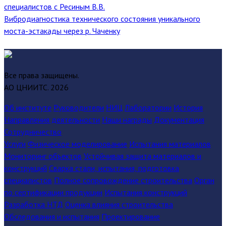
специалистов с Ресиным В.В.
Вибродиагностика технического состояния уникального
моста-эстакады через р. Чаченку
Все права защищены.
АО ЦНИИТС.
2026
Об институте
Руководители
НИЦ
Лаборатории
История
Направления деятельности
Наши награды
Документация
Сотрудничество
Услуги
Физическое моделирование
Испытания материалов
Мониторинг объектов
Устойчивая защита материалов и
конструкций
Сварка стали, испытания, подготовка
специалистов
Полное сопровождение строительства
Орган
по сертификации продукции
Испытания конструкций
Разработка НТД
Оценка влияния строительства
Обследования и испытания
Проектирование