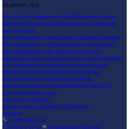
АО ЦНИИТС.
2026
Об институте
Руководители
НИЦ
Лаборатории
История
Направления деятельности
Наши награды
Документация
Сотрудничество
Услуги
Физическое моделирование
Испытания материалов
Мониторинг объектов
Устойчивая защита материалов и
конструкций
Сварка стали, испытания, подготовка
специалистов
Полное сопровождение строительства
Орган
по сертификации продукции
Испытания конструкций
Разработка НТД
Оценка влияния строительства
Обследования и испытания
Проектирование
Научная деятельность
Презентации
Обсуждения НТД
Стандарты
Научные статьи
Стандарты организации
Новости
Новости АО ЦНИИТС
Публикации
Контакты
+7 (499) 180-41-93
+7 (499) 643-83-10
info@tsniis.com
Политика