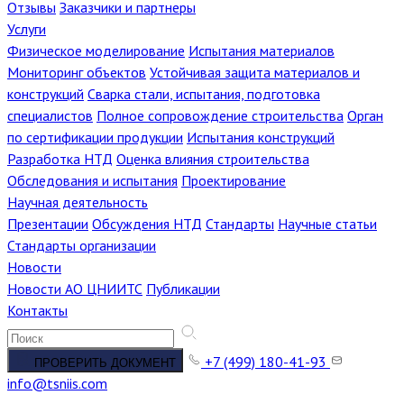
Отзывы
Заказчики и партнеры
Услуги
Физическое моделирование
Испытания материалов
Мониторинг объектов
Устойчивая защита материалов и
конструкций
Сварка стали, испытания, подготовка
специалистов
Полное сопровождение строительства
Орган
по сертификации продукции
Испытания конструкций
Разработка НТД
Оценка влияния строительства
Обследования и испытания
Проектирование
Научная деятельность
Презентации
Обсуждения НТД
Стандарты
Научные статьи
Стандарты организации
Новости
Новости АО ЦНИИТС
Публикации
Контакты
+7 (499) 180-41-93
ПРОВЕРИТЬ ДОКУМЕНТ
info@tsniis.com