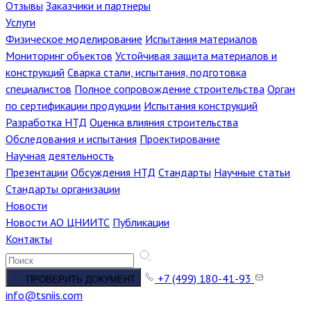
Отзывы
Заказчики и партнеры
Услуги
Физическое моделирование
Испытания материалов
Мониторинг объектов
Устойчивая защита материалов и
конструкций
Сварка стали, испытания, подготовка
специалистов
Полное сопровождение строительства
Орган
по сертификации продукции
Испытания конструкций
Разработка НТД
Оценка влияния строительства
Обследования и испытания
Проектирование
Научная деятельность
Презентации
Обсуждения НТД
Стандарты
Научные статьи
Стандарты организации
Новости
Новости АО ЦНИИТС
Публикации
Контакты
+7 (499) 180-41-93
ПРОВЕРИТЬ ДОКУМЕНТ
info@tsniis.com