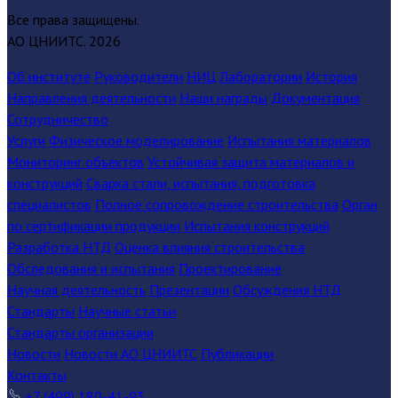
Все права защищены.
АО ЦНИИТС.
2026
Об институте
Руководители
НИЦ
Лаборатории
История
Направления деятельности
Наши награды
Документация
Сотрудничество
Услуги
Физическое моделирование
Испытания материалов
Мониторинг объектов
Устойчивая защита материалов и
конструкций
Сварка стали, испытания, подготовка
специалистов
Полное сопровождение строительства
Орган
по сертификации продукции
Испытания конструкций
Разработка НТД
Оценка влияния строительства
Обследования и испытания
Проектирование
Научная деятельность
Презентации
Обсуждения НТД
Стандарты
Научные статьи
Стандарты организации
Новости
Новости АО ЦНИИТС
Публикации
Контакты
+7 (499) 180-41-93