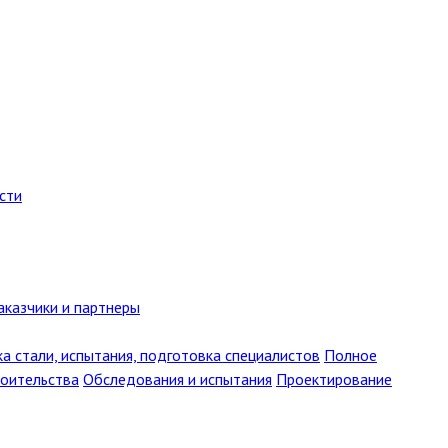
сти
аказчики и партнеры
ка стали, испытания, подготовка специалистов
Полное
роительства
Обследования и испытания
Проектирование