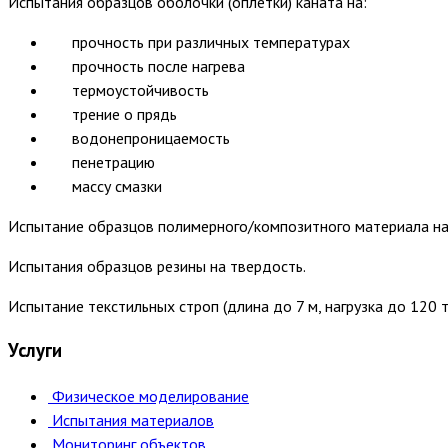
Испытания образцов оболочки (оплетки) каната на:
прочность при различных температурах
прочность после нагрева
термоустойчивость
трение о прядь
водонепроницаемость
пенетрацию
массу смазки
Испытание образцов полимерного/композитного материала на
Испытания образцов резины на твердость.
Испытание текстильных строп (длина до 7 м, нагрузка до 120 т
Услуги
Физическое моделирование
Испытания материалов
Мониторинг объектов