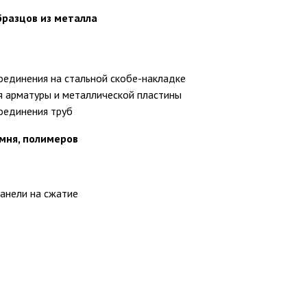
бразцов из металла
оединения на стальной скобе-накладке
я арматуры и металлической пластины
соединения труб
амня, полимеров
анели на сжатие