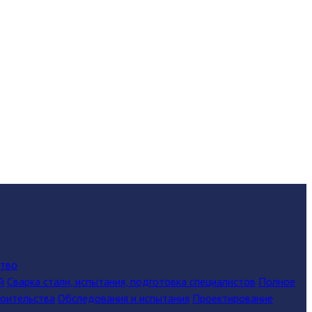
ство
й
Сварка стали, испытания, подготовка специалистов
Полное
роительства
Обследования и испытания
Проектирование