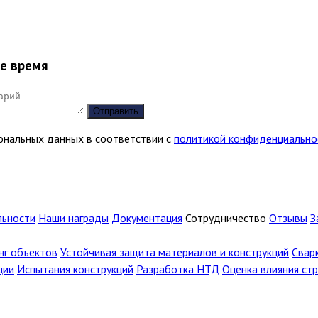
ее время
Отправить
сональных данных в соответствии с
политикой конфиденциально
льности
Наши награды
Документация
Сотрудничество
Отзывы
З
г объектов
Устойчивая защита материалов и конструкций
Свар
ции
Испытания конструкций
Разработка НТД
Оценка влияния ст