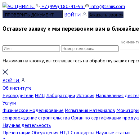
+7 (499) 180-41-93
info@tsniis.com
ВОЙТИ
Заказать звонок
ПРОВЕРИТЬ ДОКУМЕНТ
Оставьте заявку и мы перезвоним вам в ближайш
Нажимая на кнопку, вы соглашаетесь на обработку ваших пер
ВОЙТИ
Об институте
Руководители
НИЦ
Лаборатории
История
Направления деяте
Услуги
Физическое моделирование
Испытания материалов
Мониторин
сопровождение строительства
Орган по сертификации продук
Научная деятельность
Презентации
Обсуждения НТД
Стандарты
Научные статьи