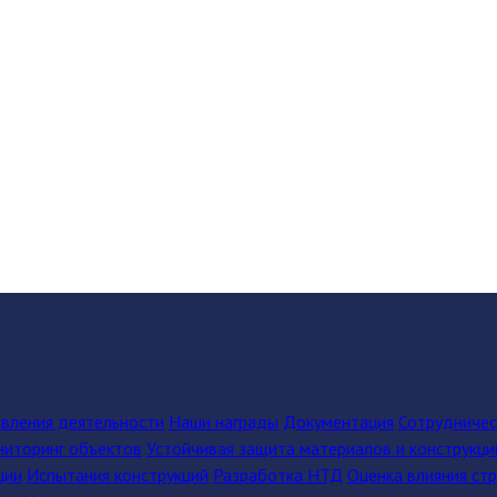
вления деятельности
Наши награды
Документация
Сотрудниче
иторинг объектов
Устойчивая защита материалов и конструкци
ции
Испытания конструкций
Разработка НТД
Оценка влияния ст