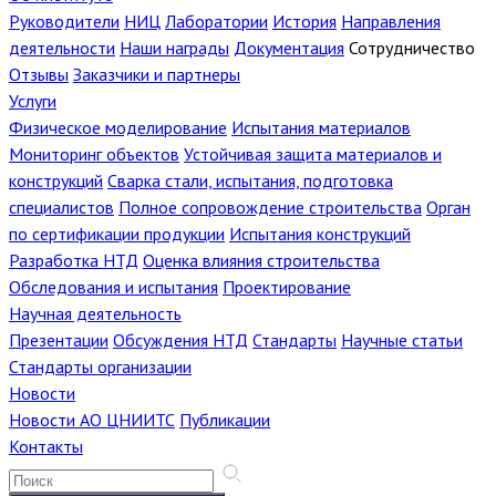
Руководители
НИЦ
Лаборатории
История
Направления
деятельности
Наши награды
Документация
Сотрудничество
Отзывы
Заказчики и партнеры
Услуги
Физическое моделирование
Испытания материалов
Мониторинг объектов
Устойчивая защита материалов и
конструкций
Сварка стали, испытания, подготовка
специалистов
Полное сопровождение строительства
Орган
по сертификации продукции
Испытания конструкций
Разработка НТД
Оценка влияния строительства
Обследования и испытания
Проектирование
Научная деятельность
Презентации
Обсуждения НТД
Стандарты
Научные статьи
Стандарты организации
Новости
Новости АО ЦНИИТС
Публикации
Контакты