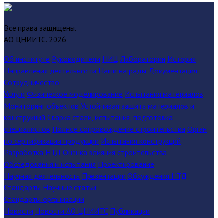
Все права защищены.
АО ЦНИИТС.
2026
Об институте
Руководители
НИЦ
Лаборатории
История
Направления деятельности
Наши награды
Документация
Сотрудничество
Услуги
Физическое моделирование
Испытания материалов
Мониторинг объектов
Устойчивая защита материалов и
конструкций
Сварка стали, испытания, подготовка
специалистов
Полное сопровождение строительства
Орган
по сертификации продукции
Испытания конструкций
Разработка НТД
Оценка влияния строительства
Обследования и испытания
Проектирование
Научная деятельность
Презентации
Обсуждения НТД
Стандарты
Научные статьи
Стандарты организации
Новости
Новости АО ЦНИИТС
Публикации