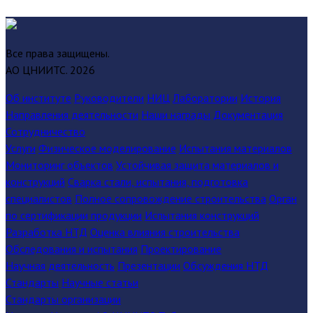
Все права защищены.
АО ЦНИИТС.
2026
Об институте
Руководители
НИЦ
Лаборатории
История
Направления деятельности
Наши награды
Документация
Сотрудничество
Услуги
Физическое моделирование
Испытания материалов
Мониторинг объектов
Устойчивая защита материалов и
конструкций
Сварка стали, испытания, подготовка
специалистов
Полное сопровождение строительства
Орган
по сертификации продукции
Испытания конструкций
Разработка НТД
Оценка влияния строительства
Обследования и испытания
Проектирование
Научная деятельность
Презентации
Обсуждения НТД
Стандарты
Научные статьи
Стандарты организации