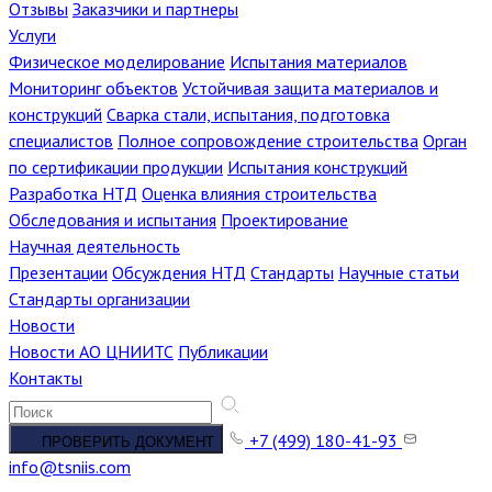
Отзывы
Заказчики и партнеры
Услуги
Физическое моделирование
Испытания материалов
Мониторинг объектов
Устойчивая защита материалов и
конструкций
Сварка стали, испытания, подготовка
специалистов
Полное сопровождение строительства
Орган
по сертификации продукции
Испытания конструкций
Разработка НТД
Оценка влияния строительства
Обследования и испытания
Проектирование
Научная деятельность
Презентации
Обсуждения НТД
Стандарты
Научные статьи
Стандарты организации
Новости
Новости АО ЦНИИТС
Публикации
Контакты
+7 (499) 180-41-93
ПРОВЕРИТЬ ДОКУМЕНТ
info@tsniis.com