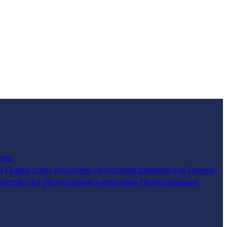
ство
й
Сварка стали, испытания, подготовка специалистов
Полное
роительства
Обследования и испытания
Проектирование