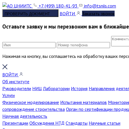
+7 (499) 180-41-93
info@tsniis.com
ВОЙТИ
Заказать звонок
ПРОВЕРИТЬ ДОКУМЕНТ
Оставьте заявку и мы перезвоним вам в ближайш
Нажимая на кнопку, вы соглашаетесь на обработку ваших пер
ВОЙТИ
Об институте
Руководители
НИЦ
Лаборатории
История
Направления деяте
Услуги
Физическое моделирование
Испытания материалов
Мониторин
сопровождение строительства
Орган по сертификации продук
Научная деятельность
Презентации
Обсуждения НТД
Стандарты
Научные статьи