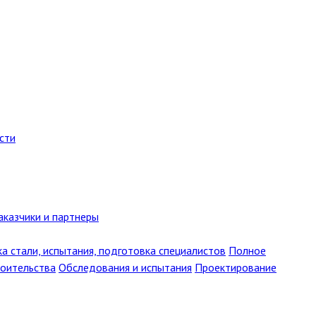
сти
аказчики и партнеры
ка стали, испытания, подготовка специалистов
Полное
роительства
Обследования и испытания
Проектирование