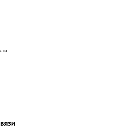
сти
связи