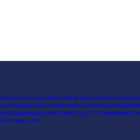
вления деятельности
Наши награды
Документация
Сотрудниче
иторинг объектов
Устойчивая защита материалов и конструкци
ции
Испытания конструкций
Разработка НТД
Оценка влияния ст
ты
Научные статьи