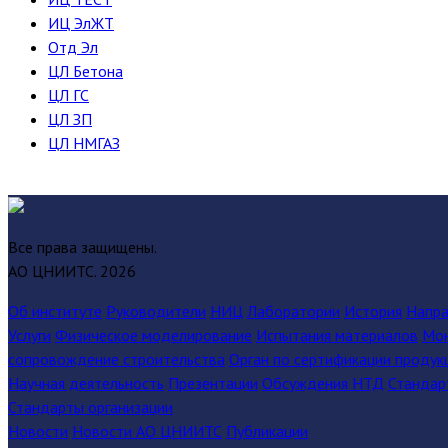
ИЦ ЭлЖТ
Отд Эл
ЦЛ Бетона
ЦЛ ГС
ЦЛ ЗП
ЦЛ НМГАЗ
Все права защищены.
АО ЦНИИТС.
2026
Об институте
Руководители
НИЦ
Лаборатории
История
Напра
Услуги
Физическое моделирование
Испытания материалов
Мон
сопровождение строительства
Орган по сертификации продук
Научная деятельность
Презентации
Обсуждения НТД
Стандар
Стандарты организации
Новости
Новости АО ЦНИИТС
Публикации