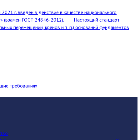
021 г. введен в действие в качестве национального
ий» (взамен ГОСТ 24846-2012). Настоящий стандарт
ьных перемещений, кренов и т. п.) оснований фундаментов
бщие требования»
ство