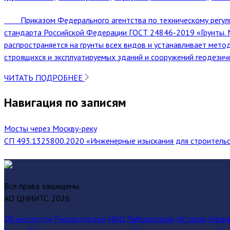
Приказом Федерального агентства по техническому регулиров
стандарта Российской Федерации ГОСТ 24846-2019 «Грунты.
распространяется на грунты всех видов и устанавливает мето
строящихся и эксплуатируемых зданий и сооружений геодезич
ЧИТАТЬ ПОДРОБНЕЕ
Навигация по записям
Мосты через Москву-реку
СП 493.1325800.2020 «Инженерные изыскания для строительс
Все права защищены.
АО ЦНИИТС.
2026
Об институте
Руководители
НИЦ
Лаборатории
История
Напра