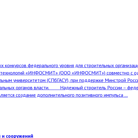
 конкурсов федерального уровня для строительных организа
и технологий «ИНФОСМИТ» (ООО «ИНФОСМИТ») совместно с одн
льным университетом (СПбГАСУ), при поддержке Минстрой Рос
нальных органов власти. Надежный строитель России – федера
ляется создание дополнительного позитивного импульса ...
 и сооружений