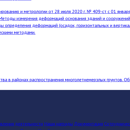
анию и метрологии от 28 июля 2020 г. № 409-ст с 01 января 2
 Методы измерения деформаций основания зданий и сооружен
ды определения деформаций (осадок, горизонтальных и вертикал
ескими методами.
тва в районах распространения многолетнемерзлых грунтов. О
вления деятельности
Наши награды
Документация
Сотрудниче