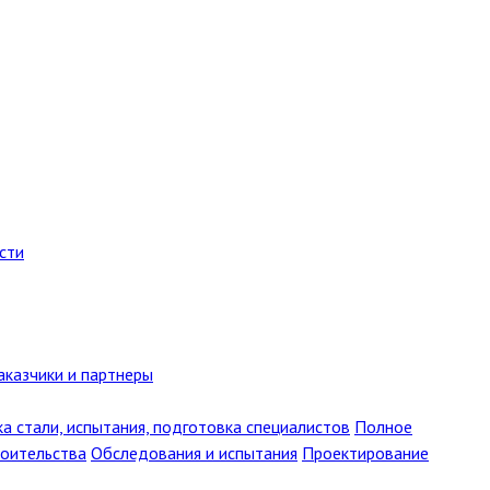
сти
аказчики и партнеры
ка стали, испытания, подготовка специалистов
Полное
роительства
Обследования и испытания
Проектирование