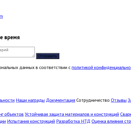
om
ее время
Отправить
сональных данных в соответствии с
политикой конфиденциально
льности
Наши награды
Документация
Сотрудничество
Отзывы
З
г объектов
Устойчивая защита материалов и конструкций
Свар
ции
Испытания конструкций
Разработка НТД
Оценка влияния ст