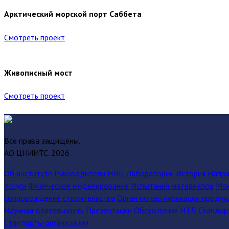
Арктический морской порт Саббета
Смотреть проект
Живописный мост
Смотреть проект
Все права защищены.
АО ЦНИИТС.
2026
Об институте
Руководители
НИЦ
Лаборатории
История
Напра
Услуги
Физическое моделирование
Испытания материалов
Мон
сопровождение строительства
Орган по сертификации продук
Научная деятельность
Презентации
Обсуждения НТД
Стандар
Стандарты организации