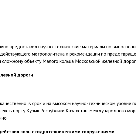
но предоставил научно-технические материалы по выполненны
е действующего метрополитена и рекомендации по предотвращ
и сложному объекту Малого кольца Московской железной дорог
елезной дороги
чественно, в срок и на высоком научно-техническом уровне 
екс в порту Курык Республики Казахстан, международного мор
ино.
ействия волн с гидротехническими сооружениями