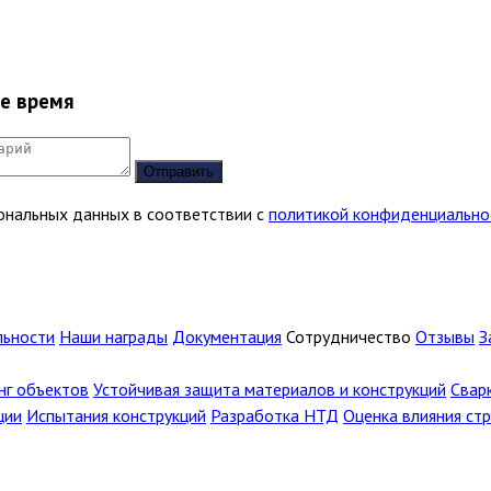
ее время
Отправить
сональных данных в соответствии с
политикой конфиденциально
льности
Наши награды
Документация
Сотрудничество
Отзывы
З
г объектов
Устойчивая защита материалов и конструкций
Свар
ции
Испытания конструкций
Разработка НТД
Оценка влияния ст