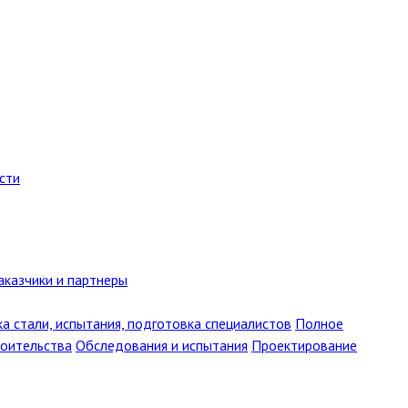
сти
аказчики и партнеры
ка стали, испытания, подготовка специалистов
Полное
роительства
Обследования и испытания
Проектирование