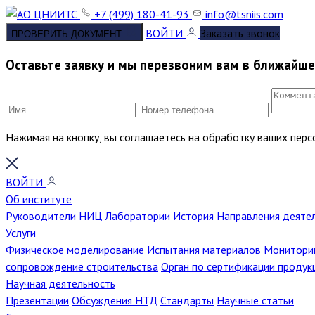
+7 (499) 180-41-93
info@tsniis.com
ВОЙТИ
Заказать звонок
ПРОВЕРИТЬ ДОКУМЕНТ
Оставьте заявку и мы перезвоним вам в ближайш
Нажимая на кнопку, вы соглашаетесь на обработку ваших пер
ВОЙТИ
Об институте
Руководители
НИЦ
Лаборатории
История
Направления деяте
Услуги
Физическое моделирование
Испытания материалов
Мониторин
сопровождение строительства
Орган по сертификации продук
Научная деятельность
Презентации
Обсуждения НТД
Стандарты
Научные статьи