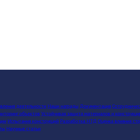
вления деятельности
Наши награды
Документация
Сотрудниче
иторинг объектов
Устойчивая защита материалов и конструкци
ции
Испытания конструкций
Разработка НТД
Оценка влияния ст
ты
Научные статьи