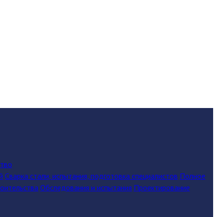
ство
й
Сварка стали, испытания, подготовка специалистов
Полное
роительства
Обследования и испытания
Проектирование